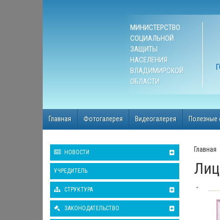
МИНИСТЕРСТВО
СОЦИАЛЬНОЙ
ЗАЩИТЫ
НАСЕЛЕНИЯ
Г
ВЛАДИМИРСКОЙ
ОБЛАСТИ
Главная
Фотогалерея
Видеогалерея
Полезные 
Главная
НОВОСТИ
Лиц
УЧРЕДИТЕЛЬ
СТРУКТУРА
ЗАКОНОДАТЕЛЬСТВО