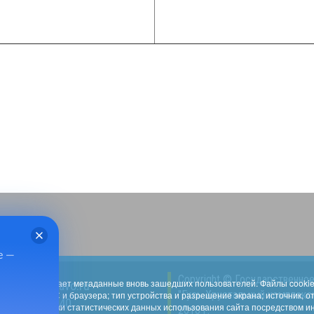
е —
Copyright © Государственн
social33.ru собирает метаданные вновь зашедших пользователей. Файлы cook
_cso@uszn.avo.ru
"Гусь-Хрустальный комплекс
зык, версия ОС и браузера; тип устройства и разрешение экрана; источник, о
49241) 3-25-40
для обработки статистических данных использования сайта посредством инте
2018 г.