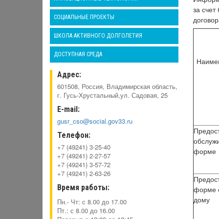
за счет
СОЦИАЛЬНЫЕ ПРОЕКТЫ
договор
ШКОЛА АКТИВНОГО ДОЛГОЛЕТИЯ
ДОСТУПНАЯ СРЕДА
Наимен
Адрес:
601508, Россия, Владимирская область,
г. Гусь-Хрустальный,ул. Садовая, 25
E-mail:
gusr_cso@social.gov33.ru
Предос
Телефон:
обслуж
+7 (49241) 3-25-40
форме
+7 (49241) 2-27-57
+7 (49241) 3-57-72
+7 (49241) 2-63-26
Предост
Время работы:
форме 
дому
Пн.- Чт: с 8.00 до 17.00
Пт.: с 8.00 до 16.00