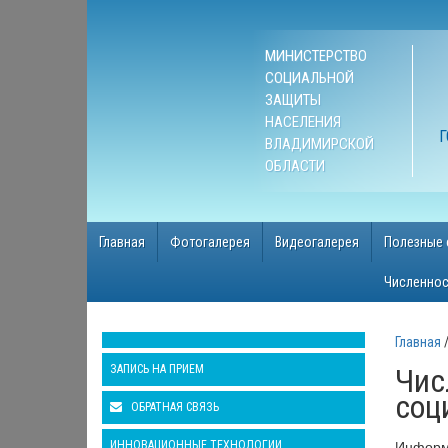
МИНИСТЕРСТВО
СОЦИАЛЬНОЙ
ЗАЩИТЫ
НАСЕЛЕНИЯ
Г
ВЛАДИМИРСКОЙ
ОБЛАСТИ
Главная
Фотогалерея
Видеогалерея
Полезные 
Численнос
Главная
ЗАПИСЬ НА ПРИЕМ
Чис
соц
ОБРАТНАЯ СВЯЗЬ
Информа
ИННОВАЦИОННЫЕ ТЕХНОЛОГИИ